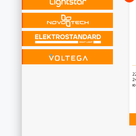
2
2
ю