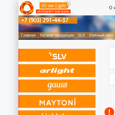
40 ом
Light
О 
интернет-магазин
+7 (903) 291-44-37
Главная
Каталог продукции
SLV
Уличный свет