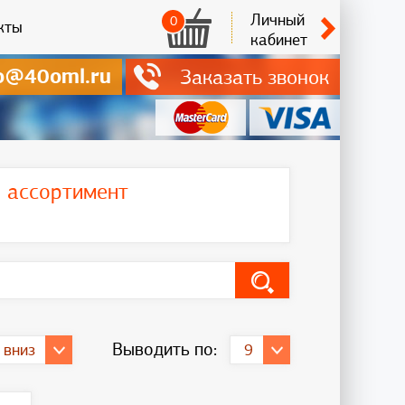
Личный
0
кты
кабинет
o@40oml.ru
Заказать звонок
ь ассортимент
Выводить по:
 вниз
9