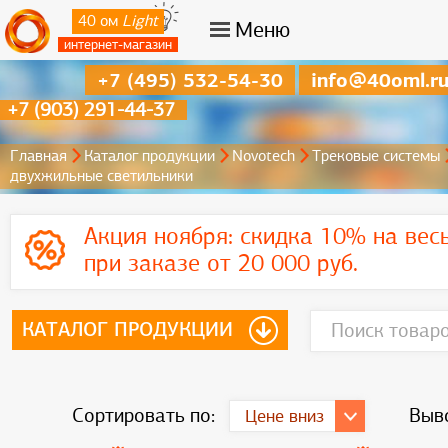
40 ом
Light
Меню
интернет-магазин
+7 (495) 532-54-30
info@40oml.r
+7 (903) 291-44-37
Главная
Каталог продукции
Novotech
Трековые системы
двухжильные светильники
Акция ноября:
скидка 10% на вес
при заказе от 20 000 руб.
КАТАЛОГ ПРОДУКЦИИ
Сортировать по:
Выво
Цене вниз