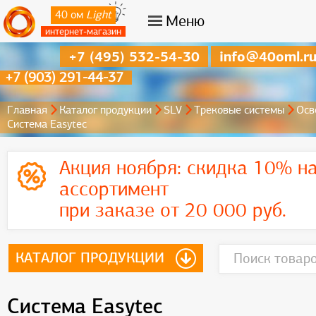
40 ом
Light
Меню
интернет-магазин
+7 (495) 532-54-30
info@40oml.r
+7 (903) 291-44-37
Главная
Каталог продукции
SLV
Трековые системы
Осв
Система Easytec
Акция ноября:
скидка 10% на
ассортимент
при заказе от 20 000 руб.
КАТАЛОГ ПРОДУКЦИИ
Система Easytec