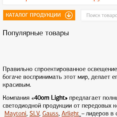
КАТАЛОГ ПРОДУКЦИИ
Популярные товары
Правильно спроектированное освещение
богаче воспринимать этот мир, делает е
красивым.
Компания «
40
om Light
»
предлагает полн
светодиодной продукции от передовых 
Maytoni
,
SLV
,
Gauss
,
Arlight
–
лидеров в 