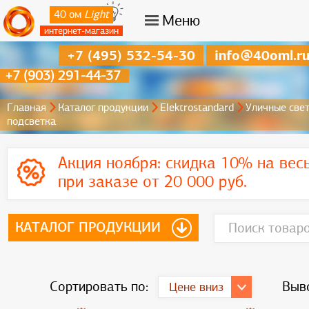
40 ом
Light
Меню
интернет-магазин
+7 (495) 532-54-30
info@40oml.r
+7 (903) 291-44-37
Главная
Каталог продукции
Elektrostandard
Уличные све
подсветка
Акция ноября:
скидка 10% на вес
при заказе от 20 000 руб.
КАТАЛОГ ПРОДУКЦИИ
Сортировать по:
Выво
Цене вниз