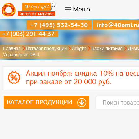
40 ом
Light
Меню
интернет-магазин
+7 (495) 532-54-30
info@40oml.r
+7 (903) 291-44-37
Главная
Каталог продукции
Arlight
Блоки питания
Димм
Управление DALI
Акция ноября:
скидка 10% на вес
при заказе от 20 000 руб.
КАТАЛОГ ПРОДУКЦИИ