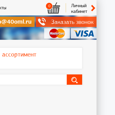
Личный
0
кты
кабинет
o@40oml.ru
Заказать звонок
ь ассортимент