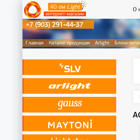
40 ом
Light
О 
интернет-магазин
+7 (903) 291-44-37
Главная
Каталог продукции
Arlight
Блоки пита
A